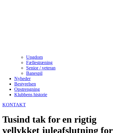
Ungdom
Fællestræning
Senior / veteran
Banespil
Nyheder
Bestyrelsen
Opstrengning
Klubbens historie
KONTAKT
Tusind tak for en rigtig
vellykket juleafslutning for